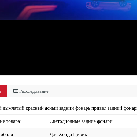
е
Расследование
 дымчатый красный ясный задний фонарь привел задний фонарь
е товара:
Светодиодные задние фонари
обиля:
Для Хонда Цивик